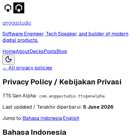
anggastudio
Software Engineer, Tech Speaker, and builder of modern
digital products.
Home
About
Decks
Posts
Blog
← All privacy policies
Privacy Policy / Kebijakan Privasi
TTS Gen Alpha
·
com.anggastudio.ttsgenalpha
Last updated / Terakhir diperbarui:
5 June 2026
Jump to:
Bahasa Indonesia
·
English
Bahasa Indonesia